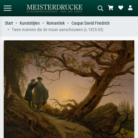
Start
Kunststijlen
Romantiek
Caspar David Friedrich
Twee mannen die de maan aanschouwen (c.1825-30)
Standaard zoeken
AI-beeldzoeker
Zoek op kunstenaar, titel of stijl – bijv.
Beschrijf de scène – bijv. groene
Monet, Sterrennacht, impressionisme,
weide, abstract met veel rood, donker
Hokusai-golf, naakt.
olieverfschilderij, staand naakt naast
een boom.