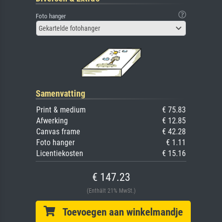
Foto hanger
Gekartelde fotohanger
Samenvatting
Print & medium
€ 75.83
Afwerking
€ 12.85
Canvas frame
€ 42.28
Foto hanger
€ 1.11
Licentiekosten
€ 15.16
€ 147.23
(Enthält 21% MwSt.)
Toevoegen aan winkelmandje