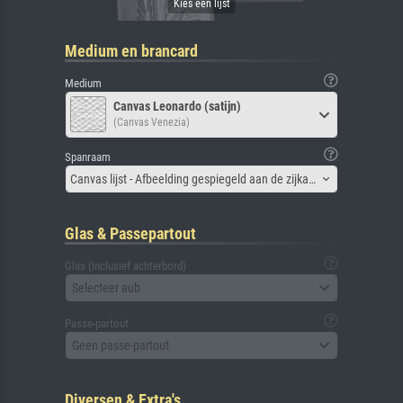
Medium en brancard
Medium
Canvas Leonardo (satijn)
(Canvas Venezia)
Spanraam
Canvas lijst - Afbeelding gespiegeld aan de zijkant
Glas & Passepartout
Glas (inclusief achterbord)
Selecteer aub
Passe-partout
Geen passe-partout
Diversen & Extra's