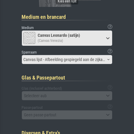
Medium en brancard
Medium
Canvas Leonardo (satijn)
(Canvas Venezia)
Spanraam
Canvas lijst - Afbeelding gespiegeld aan de zijkant
Glas & Passepartout
Glas (inclusief achterbord)
Selecteer aub
Passe-partout
Geen passe-partout
Diversen & Extra's