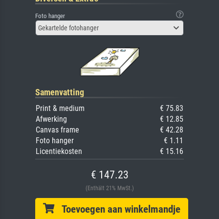
Foto hanger
Gekartelde fotohanger
Samenvatting
Print & medium
€ 75.83
Afwerking
€ 12.85
Canvas frame
€ 42.28
Foto hanger
€ 1.11
Licentiekosten
€ 15.16
€ 147.23
(Enthält 21% MwSt.)
Toevoegen aan winkelmandje