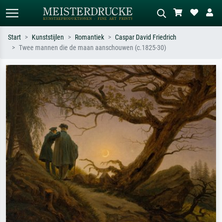
Start
Kunststijlen
Romantiek
Caspar David Friedrich
Twee mannen die de maan aanschouwen (c.1825-30)
Standaard zoeken
AI-beeldzoeker
Zoek op kunstenaar, titel of stijl – bijv.
Beschrijf de scène – bijv. groene
Monet, Sterrennacht, impressionisme,
weide, abstract met veel rood, donker
Hokusai-golf, naakt.
olieverfschilderij, staand naakt naast
een boom.