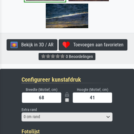
Bekijk in 3D / AR
Toevoegen aan favorieten
0 Beoordelingen
Configureer kunstafdruk
Breedte (Motief, cm)
Hoogte (Motief, cm)
Extra rand
0 cm rand
Fotolijst