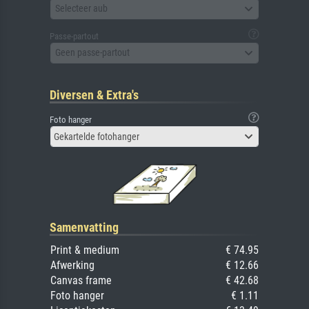
Selecteer aub
Passe-partout
Geen passe-partout
Diversen & Extra's
Foto hanger
Gekartelde fotohanger
Samenvatting
Print & medium
€ 74.95
Afwerking
€ 12.66
Canvas frame
€ 42.68
Foto hanger
€ 1.11