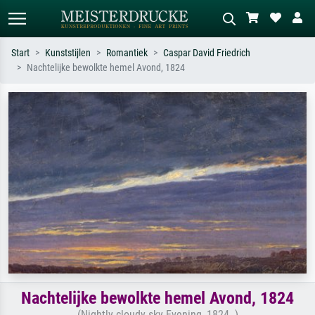
Start
Kunststijlen
Romantiek
Caspar David Friedrich
Nachtelijke bewolkte hemel Avond, 1824
Standaard zoeken
AI-beeldzoeker
Zoek op kunstenaar, titel of stijl – bijv.
Beschrijf de scène – bijv. groene
Monet, Sterrennacht, impressionisme,
weide, abstract met veel rood, donker
Hokusai-golf, naakt.
olieverfschilderij, staand naakt naast
een boom.
Nachtelijke bewolkte hemel Avond, 1824
(Nightly cloudy sky Evening, 1824. )