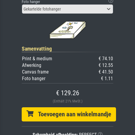
Foto hanger
Gekartelde fotohanger
Samenvatting
Print & medium
€ 74.10
Afwerking
€ 12.55
Canvas frame
€ 41.50
Foto hanger
€ 1.11
€ 129.26
(Enthält 21% MwSt.)
Toevoegen aan winkelmandje
Scherpheid afbeelding:
PERFECT