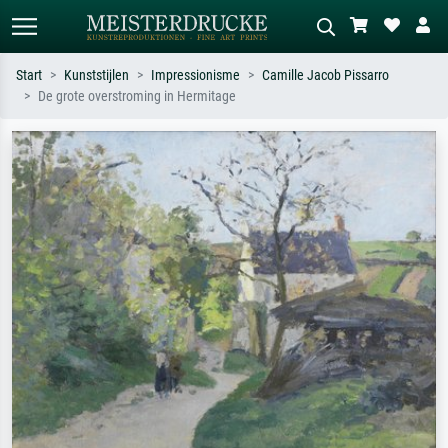
Start
Kunststijlen
Impressionisme
Camille Jacob Pissarro
De grote overstroming in Hermitage
Standaard zoeken
AI-beeldzoeker
Zoek op kunstenaar, titel of stijl – bijv.
Beschrijf de scène – bijv. groene
Monet, Sterrennacht, impressionisme,
weide, abstract met veel rood, donker
Hokusai-golf, naakt.
olieverfschilderij, staand naakt naast
een boom.