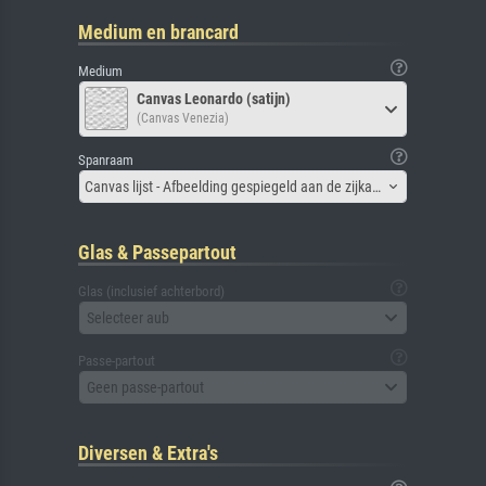
Medium en brancard
Medium
Canvas Leonardo (satijn)
(Canvas Venezia)
Spanraam
Canvas lijst - Afbeelding gespiegeld aan de zijkant
Glas & Passepartout
Glas (inclusief achterbord)
Selecteer aub
Passe-partout
Geen passe-partout
Diversen & Extra's