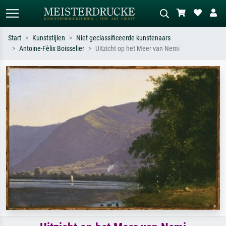
Start
Kunststijlen
Niet geclassificeerde kunstenaars
Antoine-Fèlix Boisselier
Uitzicht op het Meer van Nemi
Standaard zoeken
AI-beeldzoeker
Zoek op kunstenaar, titel of stijl – bijv.
Beschrijf de scène – bijv. groene
Monet, Sterrennacht, impressionisme,
weide, abstract met veel rood, donker
Hokusai-golf, naakt.
olieverfschilderij, staand naakt naast
een boom.