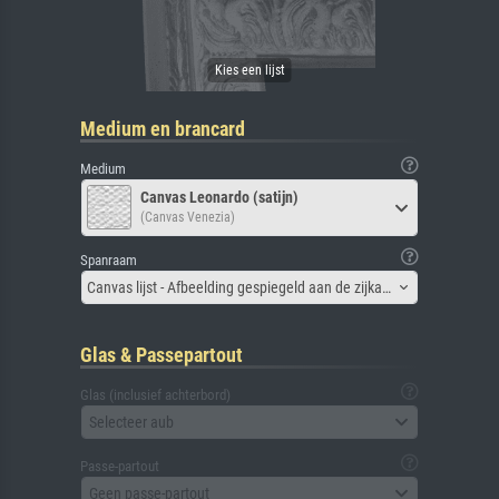
Medium en brancard
Medium
Canvas Leonardo (satijn)
(Canvas Venezia)
Spanraam
Canvas lijst - Afbeelding gespiegeld aan de zijkant
Glas & Passepartout
Glas (inclusief achterbord)
Selecteer aub
Passe-partout
Geen passe-partout