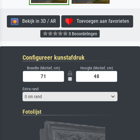
Bekijk in 3D / AR
Toevoegen aan favorieten
0 Beoordelingen
Configureer kunstafdruk
Breedte (Motief, cm)
Hoogte (Motief, cm)
Extra rand
0 cm rand
Fotolijst