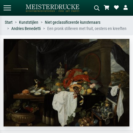
Start
Kunststijlen
Niet geclassificeerde kunstenaars
Andries Benedetti
Een pronk stilleven met fruit, oesters en kreeften
Standaard zoeken
AI-beeldzoeker
Zoek op kunstenaar, titel of stijl – bijv.
Beschrijf de scène – bijv. groene
Monet, Sterrennacht, impressionisme,
weide, abstract met veel rood, donker
Hokusai-golf, naakt.
olieverfschilderij, staand naakt naast
een boom.