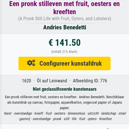
Een pronk stilleven met fruit, oesters en
kreeften
(A Pronk Still Life with Fruit, Oyters, and Lobsters)
Andries Benedetti
€ 141.50
Enthält 21% MwSt.
Configureer kunstafdruk
1620 · Öl auf Leinwand · Afbeelding ID: 776
Niet geclassificeerde kunstenaars
Een pronk stilleven met fruit, oesters en kreeften · Andries Benedetti. Beschikbaar
als kunstdruk op canvas, fotopapier, aquarelkarton, ongecoat papier of Japans
papier.
feest ·
overvloedige ·
kreeft ·
fruit ·
oesters ·
binnenshuis ·
uitzicht ·
landschap ·
stoel
·
gastvrij ·
overvloedige ·
pronk ·
still ·
life ·
fruit ·
oyters ·
Kreeften