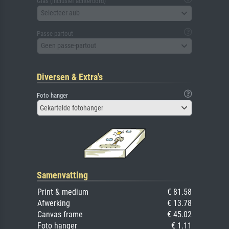
Glas (inclusief achterbord)
Selecteer aub
Passe-partout
Geen passe-partout
Diversen & Extra's
Foto hanger
Gekartelde fotohanger
Samenvatting
Print & medium
€ 81.58
Afwerking
€ 13.78
Canvas frame
€ 45.02
Foto hanger
€ 1.11