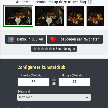
Andere kleurvarianten op deze afbeelding
Bekijk in 3D / AR
Toevoegen aan favorieten
0 Beoordelingen
Configureer kunstafdruk
Breedte (Motief, cm)
Hoogte (Motief, cm)
Extra rand
0 cm rand