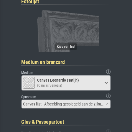
Fotolijst
Medium en brancard
Medium
Canvas Leonardo (satijn)
(Canvas Venezia)
Spanraam
Canvas lijst - Afbeelding gespiegeld aan de zijkant
Glas & Passepartout