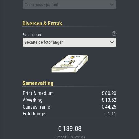
Geen passe-partout
Diversen & Extra's
Foto hanger
Gekartelde fotohanger
Samenvatting
Print & medium
€ 80.20
Afwerking
€ 13.52
Canvas frame
€ 44.25
Foto hanger
€ 1.11
€ 139.08
(Enthält 21% MwSt.)