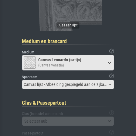
Medium en brancard
Medium
Canvas Leonardo (satijn)
(Canvas Venezia)
Spanraam
Canvas lijst - Afbeelding gespiegeld aan de zijkant
Glas & Passepartout
Glas (inclusief achterbord)
Selecteer aub
Passe-partout