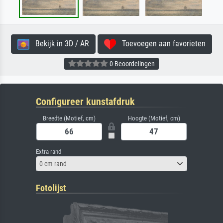
Bekijk in 3D / AR
Toevoegen aan favorieten
0 Beoordelingen
Configureer kunstafdruk
Breedte (Motief, cm)
Hoogte (Motief, cm)
Extra rand
0 cm rand
Fotolijst