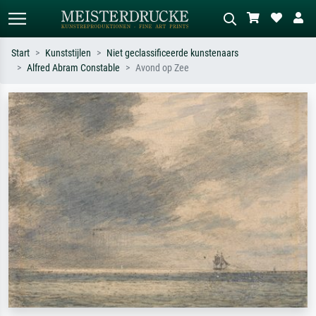
Start
Kunststijlen
Niet geclassificeerde kunstenaars
Alfred Abram Constable
Avond op Zee
Standaard zoeken
AI-beeldzoeker
Zoek op kunstenaar, titel of stijl – bijv.
Beschrijf de scène – bijv. groene
Monet, Sterrennacht, impressionisme,
weide, abstract met veel rood, donker
Hokusai-golf, naakt.
olieverfschilderij, staand naakt naast
een boom.