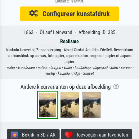
Enthält 21% MwSt.
Configureer kunstafdruk
1863 · Öl auf Leinwand · Afbeelding ID: 385
Realisme
Kaukola Heuvel bij Zonsondergang · Albert Gustaf Aristides Edelfelt. Beschikbaar
als kunstdruk op canvas, fotopapier, aquarelkarton, ongecoat papier of Japans
papier.
water ·
vreedzaam ·
natuur ·
bergen ·
vallei ·
landschap ·
dageraad ·
kalm ·
sereen ·
rustig ·
kaukola ·
ridge ·
Sunset
Andere kleurvarianten op deze afbeelding
Bekijk in 3D / AR
Toevoegen aan favorieten