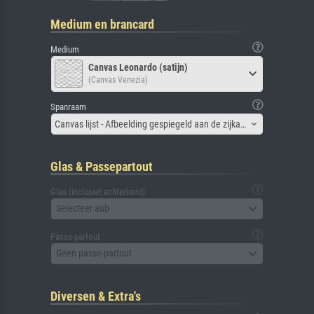
Medium en brancard
Medium
Canvas Leonardo (satijn)
(Canvas Venezia)
Spanraam
Canvas lijst - Afbeelding gespiegeld aan de zijkant
Glas & Passepartout
Glas (inclusief achterbord)
Selecteer aub
Passe-partout
Geen passe-partout
Diversen & Extra's