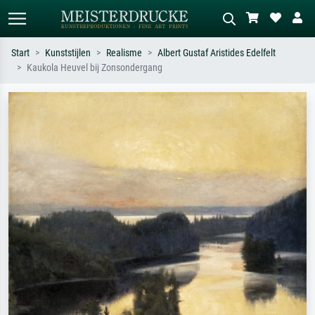
Start
Kunststijlen
Realisme
Albert Gustaf Aristides Edelfelt
Kaukola Heuvel bij Zonsondergang
Standaard zoeken
AI-beeldzoeker
Zoek op kunstenaar, titel of stijl – bijv.
Beschrijf de scène – bijv. groene
Monet, Sterrennacht, impressionisme,
weide, abstract met veel rood, donker
Hokusai-golf, naakt.
olieverfschilderij, staand naakt naast
een boom.