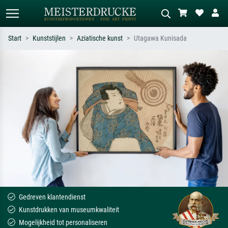
Start
Kunststijlen
Aziatische kunst
Utagawa Kunisada
Standaard zoeken
AI-beeldzoeker
Zoek op kunstenaar, titel of stijl – bijv.
Beschrijf de scène – bijv. groene
Monet, Sterrennacht, impressionisme,
weide, abstract met veel rood, donker
Hokusai-golf, naakt.
olieverfschilderij, staand naakt naast
een boom.
Gedreven klantendienst
Kunstdrukken van museumkwaliteit
Mogelijkheid tot personaliseren