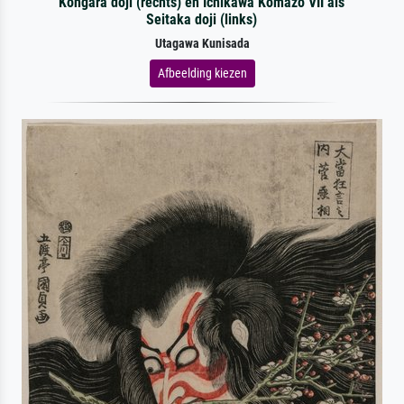
Kongara doji (rechts) en Ichikawa Komazo VII als
Seitaka doji (links)
Utagawa Kunisada
Afbeelding kiezen