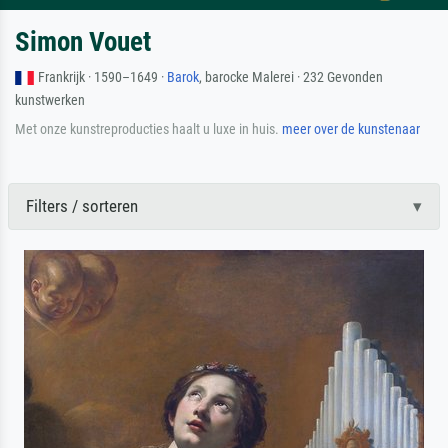
Simon Vouet
Frankrijk · 1590–1649 ·
Barok
, barocke Malerei · 232 Gevonden
kunstwerken
Met onze kunstreproducties haalt u luxe in huis.
meer over de kunstenaar
Filters / sorteren