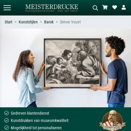
Start
Kunststijlen
Barok
Simon Vouet
Standaard zoeken
AI-beeldzoeker
Zoek op kunstenaar, titel of stijl – bijv.
Beschrijf de scène – bijv. groene
Monet, Sterrennacht, impressionisme,
weide, abstract met veel rood, donker
Hokusai-golf, naakt.
olieverfschilderij, staand naakt naast
een boom.
Gedreven klantendienst
Kunstdrukken van museumkwaliteit
Mogelijkheid tot personaliseren