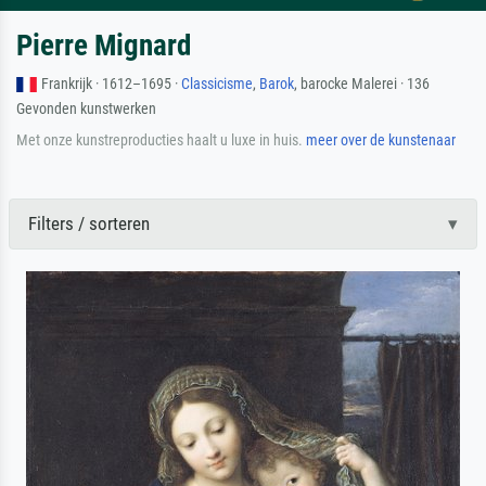
Pierre Mignard
Frankrijk · 1612–1695 ·
Classicisme
,
Barok
, barocke Malerei · 136
Gevonden kunstwerken
Met onze kunstreproducties haalt u luxe in huis.
meer over de kunstenaar
Filters / sorteren