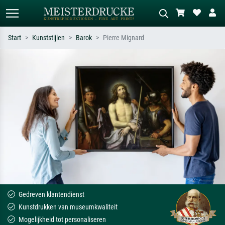
Start
Kunststijlen
Barok
Pierre Mignard
Standaard zoeken
AI-beeldzoeker
Zoek op kunstenaar, titel of stijl – bijv.
Beschrijf de scène – bijv. groene
Monet, Sterrennacht, impressionisme,
weide, abstract met veel rood, donker
Hokusai-golf, naakt.
olieverfschilderij, staand naakt naast
een boom.
Gedreven klantendienst
Kunstdrukken van museumkwaliteit
Mogelijkheid tot personaliseren