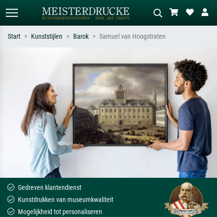
Start
Kunststijlen
Barok
Samuel van Hoogstraten
Standaard zoeken
AI-beeldzoeker
Zoek op kunstenaar, titel of stijl – bijv.
Beschrijf de scène – bijv. groene
Monet, Sterrennacht, impressionisme,
weide, abstract met veel rood, donker
Hokusai-golf, naakt.
olieverfschilderij, staand naakt naast
een boom.
Gedreven klantendienst
Kunstdrukken van museumkwaliteit
Mogelijkheid tot personaliseren