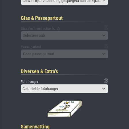
Canvas lijst - Afbeelding gespiegeld aan de zijkant
Glas & Passepartout
Glas (inclusief achterbord)
Selecteer aub
Passe-partout
Geen passe-partout
Diversen & Extra's
Foto hanger
Gekartelde fotohanger
Samenvatting