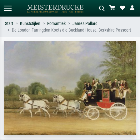
Start
Kunststijlen
Romantiek
James Pollard
De London-Farringdon Koets die Buckland House, Berkshire Passeert
Standaard zoeken
AI-beeldzoeker
Zoek op kunstenaar, titel of stijl – bijv.
Beschrijf de scène – bijv. groene
Monet, Sterrennacht, impressionisme,
weide, abstract met veel rood, donker
Hokusai-golf, naakt.
olieverfschilderij, staand naakt naast
een boom.