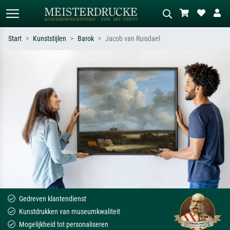
Start
Kunststijlen
Barok
Jacob van Ruisdael
Standaard zoeken
AI-beeldzoeker
Zoek op kunstenaar, titel of stijl – bijv.
Beschrijf de scène – bijv. groene
Monet, Sterrennacht, impressionisme,
weide, abstract met veel rood, donker
Hokusai-golf, naakt.
olieverfschilderij, staand naakt naast
een boom.
Gedreven klantendienst
Kunstdrukken van museumkwaliteit
Mogelijkheid tot personaliseren