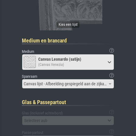
Medium en brancard
Medium
Canvas Leonardo (satijn)
(Canvas Venezia)
Spanraam
Canvas lijst - Afbeelding gespiegeld aan de zijkant
Glas & Passepartout
Glas (inclusief achterbord)
Selecteer aub
Passe-partout