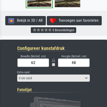
Bekijk in 3D / AR
Toevoegen aan favorieten
0 Beoordelingen
Configureer kunstafdruk
Breedte (Motief, cm)
Hoogte (Motief, cm)
Extra rand
0 cm rand
Fotolijst