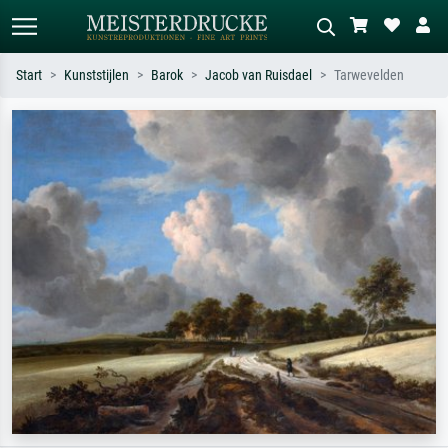
Start
Kunststijlen
Barok
Jacob van Ruisdael
Tarwevelden
Standaard zoeken
AI-beeldzoeker
Zoek op kunstenaar, titel of stijl – bijv.
Beschrijf de scène – bijv. groene
Monet, Sterrennacht, impressionisme,
weide, abstract met veel rood, donker
Hokusai-golf, naakt.
olieverfschilderij, staand naakt naast
een boom.