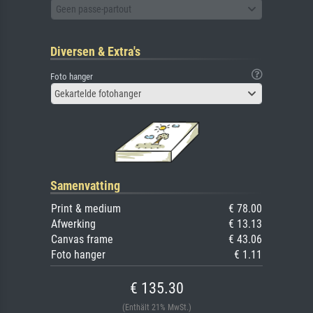
Geen passe-partout
Diversen & Extra's
Foto hanger
Gekartelde fotohanger
Samenvatting
Print & medium
€ 78.00
Afwerking
€ 13.13
Canvas frame
€ 43.06
Foto hanger
€ 1.11
€ 135.30
(Enthält 21% MwSt.)