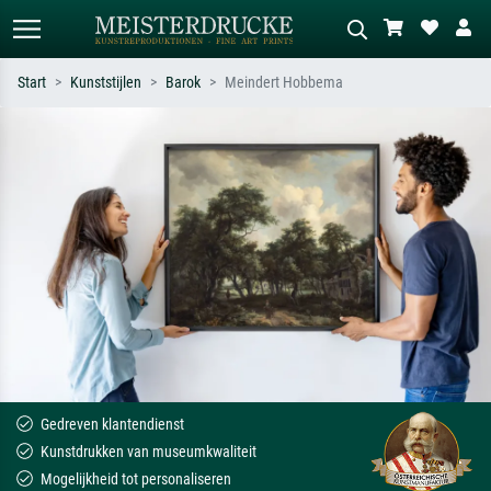
Start
Kunststijlen
Barok
Meindert Hobbema
Standaard zoeken
AI-beeldzoeker
Zoek op kunstenaar, titel of stijl – bijv.
Beschrijf de scène – bijv. groene
Monet, Sterrennacht, impressionisme,
weide, abstract met veel rood, donker
Hokusai-golf, naakt.
olieverfschilderij, staand naakt naast
een boom.
Gedreven klantendienst
Kunstdrukken van museumkwaliteit
Mogelijkheid tot personaliseren