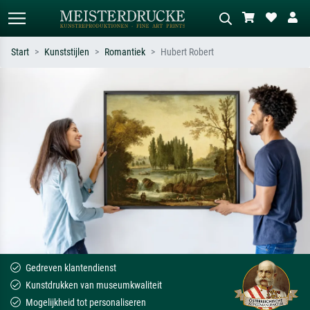
Start
Kunststijlen
Romantiek
Hubert Robert
Standaard zoeken
AI-beeldzoeker
Zoek op kunstenaar, titel of stijl – bijv.
Beschrijf de scène – bijv. groene
Monet, Sterrennacht, impressionisme,
weide, abstract met veel rood, donker
Hokusai-golf, naakt.
olieverfschilderij, staand naakt naast
een boom.
Gedreven klantendienst
Kunstdrukken van museumkwaliteit
Mogelijkheid tot personaliseren