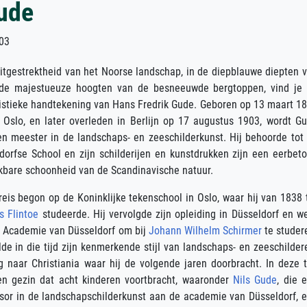
ude
03
itgestrektheid van het Noorse landschap, in de diepblauwe diepten 
 de majestueuze hoogten van de besneeuwde bergtoppen, vind je
istieke handtekening van Hans Fredrik Gude. Geboren op 13 maart 1
u Oslo, en later overleden in Berlijn op 17 augustus 1903, wordt G
n meester in de landschaps- en zeeschilderkunst. Hij behoorde tot
orfse School en zijn schilderijen en kunstdrukken zijn een eerbet
kbare schoonheid van de Scandinavische natuur.
 reis begon op de Koninklijke tekenschool in Oslo, waar hij van 1838 
 Flintoe
studeerde. Hij vervolgde zijn opleiding in Düsseldorf en w
de Academie van Düsseldorf om bij
Johann Wilhelm Schirmer
te studer
lde in die tijd zijn kenmerkende stijl van landschaps- en zeeschilder
 naar Christiania waar hij de volgende jaren doorbracht. In deze t
een gezin dat acht kinderen voortbracht, waaronder
Nils Gude
, die 
ssor in de landschapschilderkunst aan de academie van Düsseldorf, 