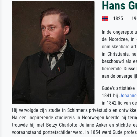
Hans G
1825 - 19
In de ongerepte u
de Noordzee, in
onmiskenbare art
in Christiania, n
beschouwd als ee
beroemde Düsseld
aan de onvergelij
Gude's artistieke
1841 bij
Johannes
in 1842 lid van 
Hij vervolgde zijn studie in Schirmer's privéstudio en ontwikke
Na een inspirerende studiereis in Noorwegen keerde hij terug
trouwde hij met Betzy Charlotte Juliane Anker en stichtte 
vooraanstaand portretschilder werd. In 1854 werd Gude profe