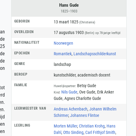
Hans Gude
1825–1903
GEBOREN
13 maart 1825
(Christiania)
van
OVERLEDEN
17 augustus 1903
(Berlin)
op 78-jarige leeftijd
 de
NATIONALITEIT
Noorwegen
825
ude
EPOCHEN
Romantiek
,
Landschapsschilderkunst
 de
GENRE
landschap
oon
BEROEP
kunstschilder
,
academisch docent
FAMILIE
Betsy Gude
Huwelijkspartner:
tot
Nils Gude
, Ove Gude, Erik Anker
Kind:
erd
Gude, Agnes Charlotte Gude
en.
LEERMEESTER VAN
Andreas Achenbach
,
Johann Wilhelm
en.
Schirmer
,
Johannes Flintoe
ijd
een
LEERLING
Morten Müller
,
Christian Krohg
,
Hans
een
Dahl
,
Otto Sinding
,
Carl Frithjof Smith
,