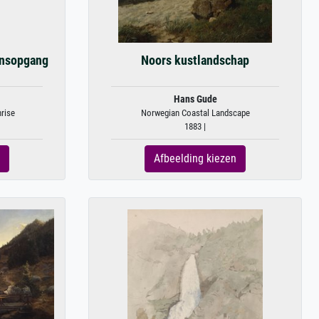
onsopgang
Noors kustlandschap
Hans Gude
nrise
Norwegian Coastal Landscape
1883 |
Afbeelding kiezen