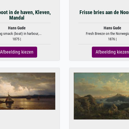
oot in de haven, Kleven,
Frisse bries aan de Noo
Mandal
Hans Gude
Hans Gude
ng smack (boat) in harbour,...
Fresh Breeze on the Norwegia
1875 |
1876 |
Afbeelding kiezen
Afbeelding kiezen