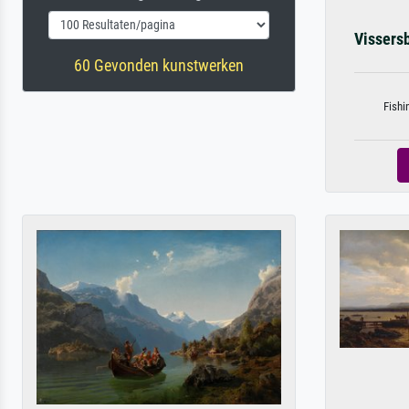
Vissersb
60 Gevonden kunstwerken
Fishi