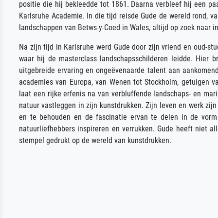
positie die hij bekleedde tot 1861. Daarna verbleef hij een p
Karlsruhe Academie. In die tijd reisde Gude de wereld rond, v
landschappen van Betws-y-Coed in Wales, altijd op zoek naar in
Na zijn tijd in Karlsruhe werd Gude door zijn vriend en oud-st
waar hij de masterclass landschapsschilderen leidde. Hier b
uitgebreide ervaring en ongeëvenaarde talent aan aankomend
academies van Europa, van Wenen tot Stockholm, getuigen va
laat een rijke erfenis na van verbluffende landschaps- en ma
natuur vastleggen in zijn kunstdrukken. Zijn leven en werk zij
en te behouden en de fascinatie ervan te delen in de vorm 
natuurliefhebbers inspireren en verrukken. Gude heeft niet a
stempel gedrukt op de wereld van kunstdrukken.