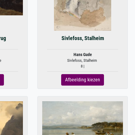
rug
Sivlefoss, Stalheim
Hans Gude
e
Sivlefoss, Stalheim
8 |
Afbeelding kiezen