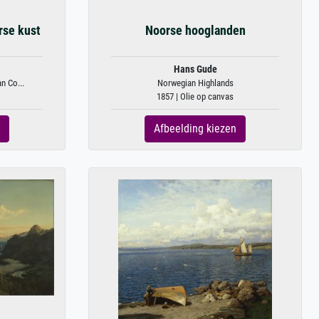
rse kust
Noorse hooglanden
Hans Gude
n Co...
Norwegian Highlands
1857 | Olie op canvas
Afbeelding kiezen