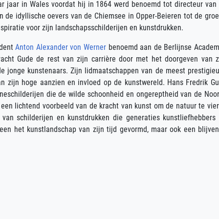
aar jaar in Wales voordat hij in 1864 werd benoemd tot directeur van
an de idyllische oevers van de Chiemsee in Opper-Beieren tot de gro
spiratie voor zijn landschapsschilderijen en kunstdrukken.
udent
Anton Alexander von Werner
benoemd aan de Berlijnse Academ
racht Gude de rest van zijn carrière door met het doorgeven van z
e jonge kunstenaars. Zijn lidmaatschappen van de meest prestigie
n zijn hoge aanzien en invloed op de kunstwereld. Hans Fredrik G
rineschilderijen die de wilde schoonheid en ongereptheid van de Noo
n een lichtend voorbeeld van de kracht van kunst om de natuur te vie
van schilderijen en kunstdrukken die generaties kunstliefhebbers
lleen het kunstlandschap van zijn tijd gevormd, maar ook een blijve