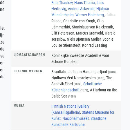
 de
Frits Thaulow
,
Hans Thoma
,
Lars
Hertervig
,
Anders Askevold
,
Hjalmar
ene
Munsterhjelm
,
Werner Holmberg
, Julius
Runge, Charlotte von Krogh, Otto
Lämmerhirt, Stanislaus von Kalckreuth,
ie,
Eilif Peterssen, Marcus Grønvold, Harald
ijn
Torsslow, Niels Bjørnsen Møller, Sophie
uze
Louise Stiernstedt, Konrad Lessing
ude
LIDMAATSCHAPPEN
Koninklijke Zweedse Academie voor
rse
Schone Kunsten
ren
 en
BEKENDE WERKEN
Brautfahrt auf dem Hardangerfjord
,
(1848)
nde
Nødhavn Ved Norskekysten
, The
(1873)
Sandvik Fiord
,
Schottische
(1879)
Küstenlandschaft
, A Harbour on the
(1879)
Baltic Sea
(1891)
MUSEA
Finnish National Gallery
(Kansallisgalleria)
,
Statens Museum for
Kunst
,
Nasjonalmuseet
,
Staatliche
Kunsthalle Karlsruhe