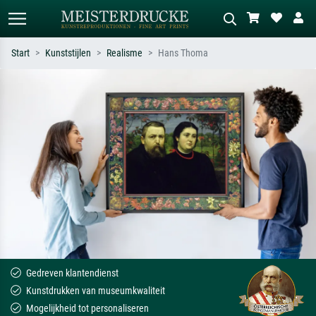
Start
Kunststijlen
Realisme
Hans Thoma
Standaard zoeken
AI-beeldzoeker
Zoek op kunstenaar, titel of stijl – bijv.
Beschrijf de scène – bijv. groene
Monet, Sterrennacht, impressionisme,
weide, abstract met veel rood, donker
Hokusai-golf, naakt.
olieverfschilderij, staand naakt naast
een boom.
Gedreven klantendienst
Kunstdrukken van museumkwaliteit
Mogelijkheid tot personaliseren