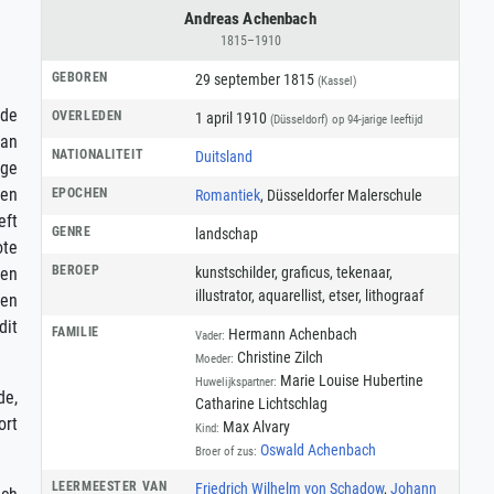
Andreas Achenbach
1815–1910
GEBOREN
29 september 1815
(Kassel)
 de
OVERLEDEN
1 april 1910
(Düsseldorf)
op 94-jarige leeftijd
van
NATIONALITEIT
Duitsland
nge
 en
EPOCHEN
Romantiek
, Düsseldorfer Malerschule
eft
GENRE
landschap
ote
BEROEP
kunstschilder
,
graficus
,
tekenaar
,
len
illustrator
,
aquarellist
,
etser
,
lithograaf
sen
dit
FAMILIE
Hermann Achenbach
Vader:
Christine Zilch
Moeder:
Marie Louise Hubertine
Huwelijkspartner:
de,
Catharine Lichtschlag
ort
Max Alvary
Kind:
Oswald Achenbach
Broer of zus:
LEERMEESTER VAN
Friedrich Wilhelm von Schadow
,
Johann