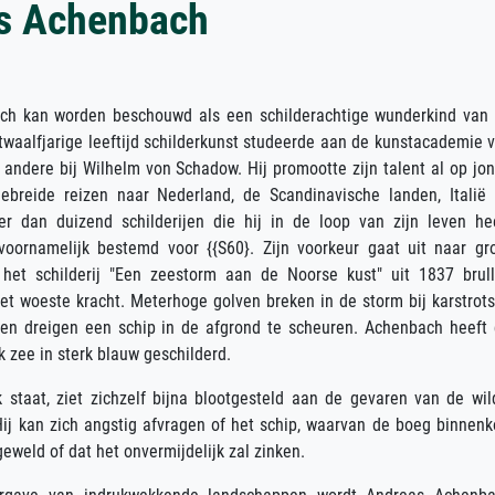
s Achenbach
ch kan worden beschouwd als een schilderachtige wunderkind van
twaalfjarige leeftijd schilderkunst studeerde aan de kunstacademie 
 andere bij Wilhelm von Schadow. Hij promootte zijn talent al op jo
tgebreide reizen naar Nederland, de Scandinavische landen, Italië
er dan duizend schilderijen die hij in de loop van zijn leven he
 voornamelijk bestemd voor {{S60}. Zijn voorkeur gaat uit naar gr
 het schilderij "Een zeestorm aan de Noorse kust" uit 1837 brul
et woeste kracht. Meterhoge golven breken in de storm bij karstrot
en dreigen een schip in de afgrond te scheuren. Achenbach heeft 
k zee in sterk blauw geschilderd.
 staat, ziet zichzelf bijna blootgesteld aan de gevaren van de wil
Hij kan zich angstig afvragen of het schip, waarvan de boeg binnenk
 geweld of dat het onvermijdelijk zal zinken.