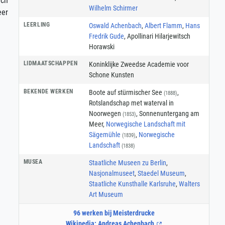
ach
Wilhelm Schirmer
eer
LEERLING
Oswald Achenbach
,
Albert Flamm
,
Hans
Fredrik Gude
, Apollinari Hilarjewitsch
Horawski
LIDMAATSCHAPPEN
Koninklijke Zweedse Academie voor
Schone Kunsten
BEKENDE WERKEN
Boote auf stürmischer See
,
(1888)
Rotslandschap met waterval in
Noorwegen
, Sonnenuntergang am
(1853)
Meer,
Norwegische Landschaft mit
Sägemühle
,
Norwegische
(1839)
Landschaft
(1838)
MUSEA
Staatliche Museen zu Berlin
,
Nasjonalmuseet
,
Staedel Museum
,
Staatliche Kunsthalle Karlsruhe
,
Walters
Art Museum
96 werken bij Meisterdrucke
Wikipedia: Andreas Achenbach