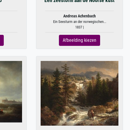
5
Een zeestorm aan de Noorse kust
Andreas Achenbach
Ein Seesturm an der norwegischen...
1837 |
Afbeelding kiezen