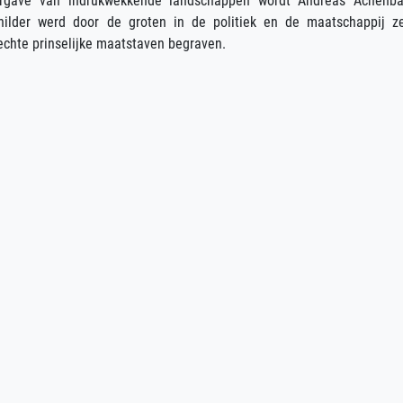
ergave van indrukwekkende landschappen wordt Andreas Achenb
ilder werd door de groten in de politiek en de maatschappij z
rechte prinselijke maatstaven begraven.