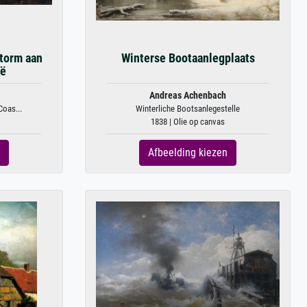
torm aan
Winterse Bootaanlegplaats
ië
Andreas Achenbach
Coas...
Winterliche Bootsanlegestelle
1838 | Olie op canvas
Afbeelding kiezen