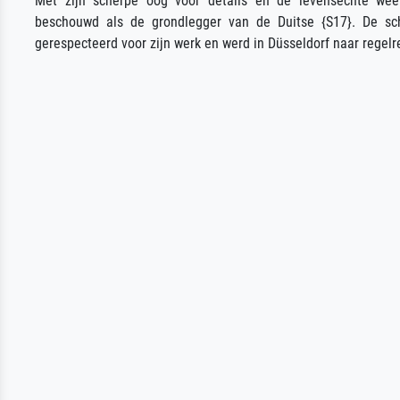
Met zijn scherpe oog voor details en de levensechte we
beschouwd als de grondlegger van de Duitse {S17}. De sch
gerespecteerd voor zijn werk en werd in Düsseldorf naar regel