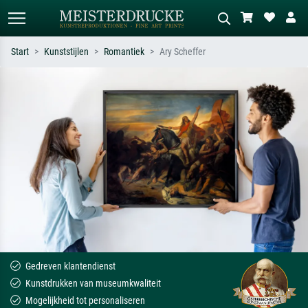
Start
Kunststijlen
Romantiek
Ary Scheffer
Standaard zoeken
AI-beeldzoeker
Zoek op kunstenaar, titel of stijl – bijv.
Beschrijf de scène – bijv. groene
Monet, Sterrennacht, impressionisme,
weide, abstract met veel rood, donker
Hokusai-golf, naakt.
olieverfschilderij, staand naakt naast
een boom.
Gedreven klantendienst
Kunstdrukken van museumkwaliteit
Mogelijkheid tot personaliseren