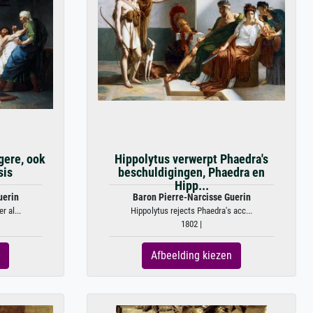
gere, ook
Hippolytus verwerpt Phaedra's
sis
beschuldigingen, Phaedra en
Hipp...
uerin
Baron Pierre-Narcisse Guerin
 al...
Hippolytus rejects Phaedra's acc...
1802 |
Afbeelding kiezen