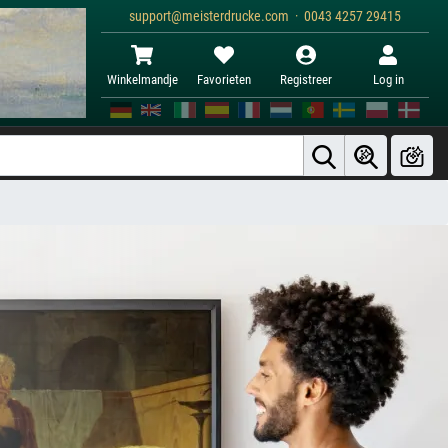
support@meisterdrucke.com · 0043 4257 29415
Winkelmandje
Favorieten
Registreer
Log in