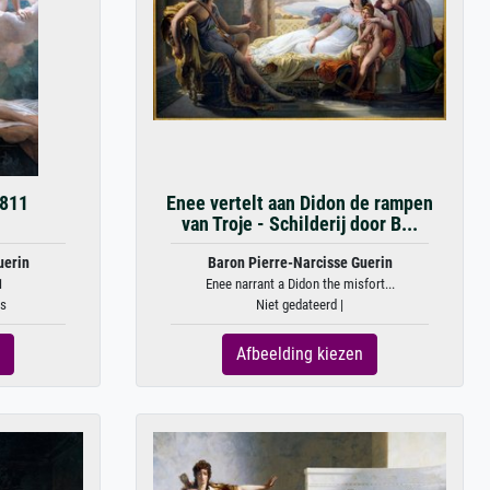
1811
Enee vertelt aan Didon de rampen
van Troje - Schilderij door B...
uerin
Baron Pierre-Narcisse Guerin
1
Enee narrant a Didon the misfort...
as
Niet gedateerd |
Afbeelding kiezen