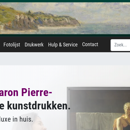
Contact
Fotolijst
Drukwerk
Hulp & Service
aron Pierre-
e kunstdrukken.
uxe in huis.