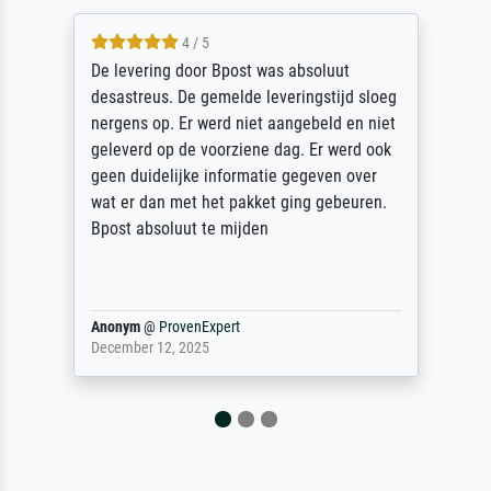
5 / 5
Sehr gute Qualität des Leinwanddrucks und
oeg
des Rahmens! Unser Bild wurde sehr
iet
sorgfältig und sicher verpackt, so dass es
ok
unbeschadet bei uns ankam. Es wird nicht
unser letzter Meisterdruck sein. Vielen
.
Dank!
Reinhold,
@
ProvenExpert
April 22, 2026