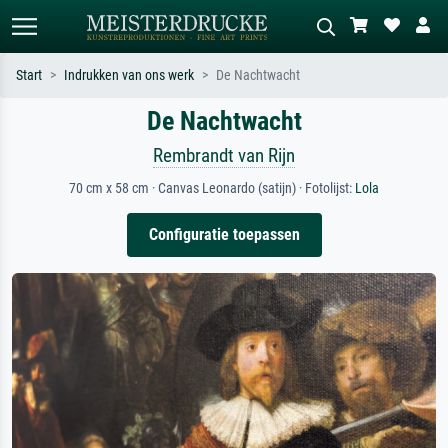
Start
Indrukken van ons werk
De Nachtwacht
De Nachtwacht
Standaard zoeken
AI-beeldzoeker
Zoek op kunstenaar, titel of stijl – bijv.
Beschrijf de scène – bijv. groene
Rembrandt van Rijn
Monet, Sterrennacht, impressionisme,
weide, abstract met veel rood, donker
Hokusai-golf, naakt.
olieverfschilderij, staand naakt naast
70 cm x 58 cm · Canvas Leonardo (satijn) · Fotolijst:
Lola
een boom.
Configuratie toepassen