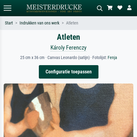
Start
Indrukken van ons werk
Atleten
Atleten
Standaard zoeken
AI-beeldzoeker
Zoek op kunstenaar, titel of stijl – bijv.
Beschrijf de scène – bijv. groene
Károly Ferenczy
Monet, Sterrennacht, impressionisme,
weide, abstract met veel rood, donker
Hokusai-golf, naakt.
olieverfschilderij, staand naakt naast
25 cm x 36 cm · Canvas Leonardo (satijn) · Fotolijst:
Fenja
een boom.
Configuratie toepassen