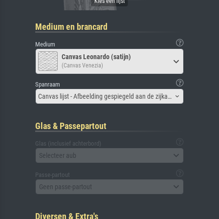
Medium en brancard
Medium
Canvas Leonardo (satijn)
(Canvas Venezia)
Spanraam
Canvas lijst - Afbeelding gespiegeld aan de zijkant
Glas & Passepartout
Glas (inclusief achterbord)
Selecteer aub
Passe-partout
Geen passe-partout
Diversen & Extra's