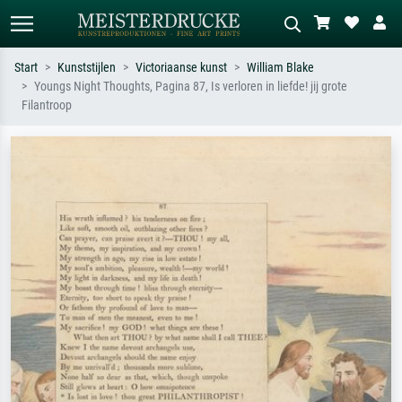
Start
Kunststijlen
Victoriaanse kunst
William Blake
Youngs Night Thoughts, Pagina 87, Is verloren in liefde! jij grote
Standaard zoeken
AI-beeldzoeker
Filantroop
Zoek op kunstenaar, titel of stijl – bijv.
Beschrijf de scène – bijv. groene
Monet, Sterrennacht, impressionisme,
weide, abstract met veel rood, donker
Hokusai-golf, naakt.
olieverfschilderij, staand naakt naast
een boom.