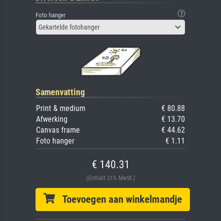
Foto hanger
Gekartelde fotohanger
Samenvatting
Print & medium
€ 80.88
Afwerking
€ 13.70
Canvas frame
€ 44.62
Foto hanger
€ 1.11
€ 140.31
(Enthält 21% MwSt.)
Toevoegen aan winkelmandje