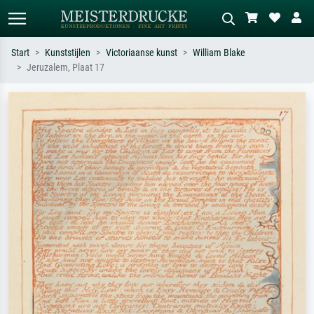
Start
Kunststijlen
Victoriaanse kunst
William Blake
Jeruzalem, Plaat 17
Standaard zoeken
AI-beeldzoeker
Zoek op kunstenaar, titel of stijl – bijv.
Beschrijf de scène – bijv. groene
Monet, Sterrennacht, impressionisme,
weide, abstract met veel rood, donker
Hokusai-golf, naakt.
olieverfschilderij, staand naakt naast
een boom.