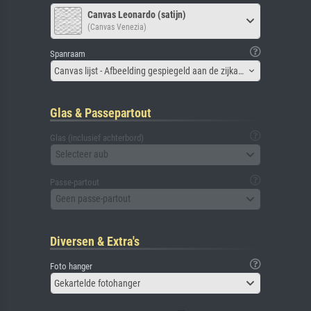
Canvas Leonardo (satijn)
(Canvas Venezia)
Spanraam
Canvas lijst - Afbeelding gespiegeld aan de zijkant
Glas & Passepartout
Glas (inclusief achterbord)
Selecteer aub
Passe-partout
Geen passe-partout
Diversen & Extra's
Foto hanger
Gekartelde fotohanger