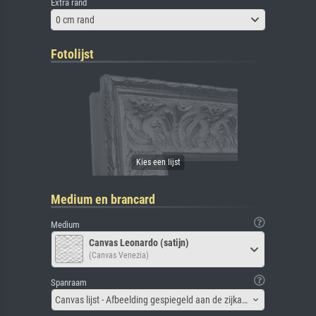
Extra rand
0 cm rand
Fotolijst
Medium en brancard
Medium
Canvas Leonardo (satijn)
(Canvas Venezia)
Spanraam
Canvas lijst - Afbeelding gespiegeld aan de zijkant