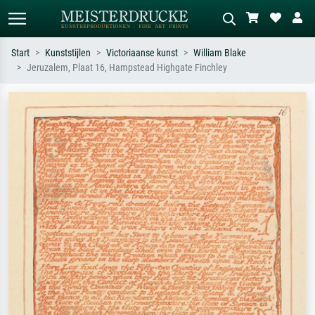
Start
Kunststijlen
Victoriaanse kunst
William Blake
Jeruzalem, Plaat 16, Hampstead Highgate Finchley
Standaard zoeken
AI-beeldzoeker
Zoek op kunstenaar, titel of stijl – bijv.
Beschrijf de scène – bijv. groene
Monet, Sterrennacht, impressionisme,
weide, abstract met veel rood, donker
Hokusai-golf, naakt.
olieverfschilderij, staand naakt naast
een boom.