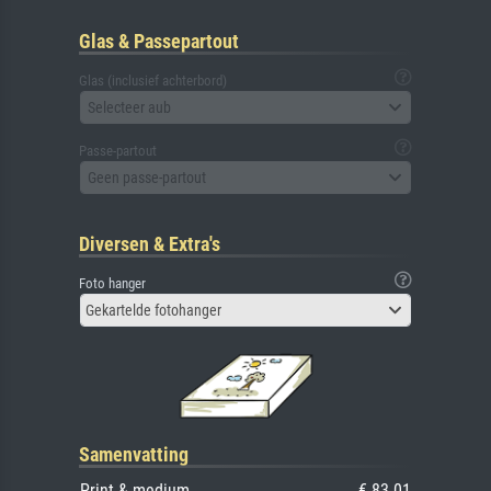
Glas & Passepartout
Glas (inclusief achterbord)
Selecteer aub
Passe-partout
Geen passe-partout
Diversen & Extra's
Foto hanger
Gekartelde fotohanger
Samenvatting
Print & medium
€ 83.01