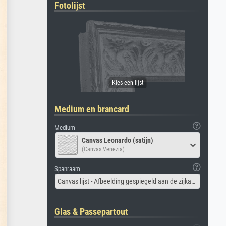
Fotolijst
Medium en brancard
Medium
Canvas Leonardo (satijn)
(Canvas Venezia)
Spanraam
Canvas lijst - Afbeelding gespiegeld aan de zijkant
Glas & Passepartout