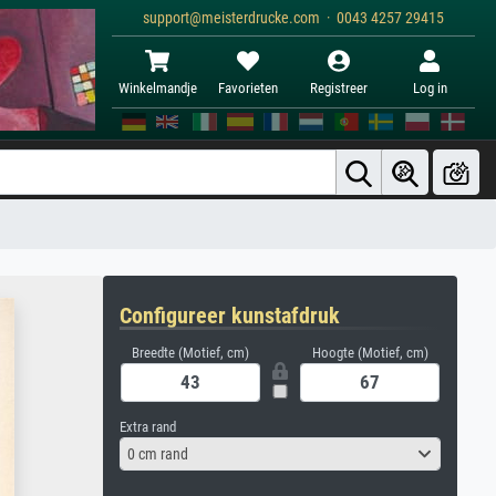
support@meisterdrucke.com · 0043 4257 29415
Winkelmandje
Favorieten
Registreer
Log in
Configureer kunstafdruk
Breedte (Motief, cm)
Hoogte (Motief, cm)
Extra rand
0 cm rand