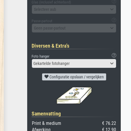
Glas (inclusief achterbord)
Selecteer aub
Passe-partout
Geen passe-partout
Diversen & Extra's
Foto hanger
Gekartelde fotohanger
Configuratie opslaan / vergelijken
Samenvatting
Print & medium
€ 76.22
Afwerking
€ 12.90