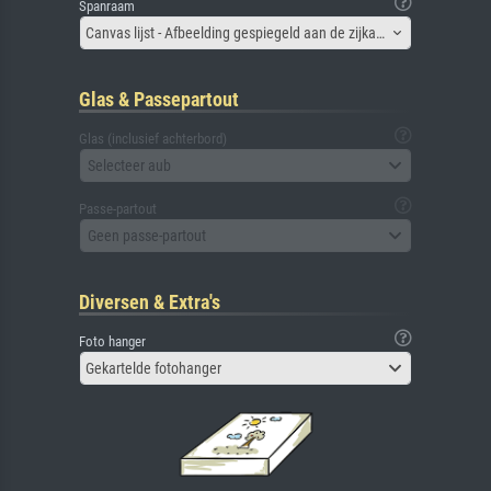
Spanraam
Canvas lijst - Afbeelding gespiegeld aan de zijkant
Glas & Passepartout
Glas (inclusief achterbord)
Selecteer aub
Passe-partout
Geen passe-partout
Diversen & Extra's
Foto hanger
Gekartelde fotohanger