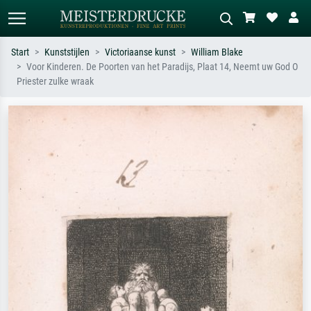
Start
Kunststijlen
Victoriaanse kunst
William Blake
Voor Kinderen. De Poorten van het Paradijs, Plaat 14, Neemt uw God O
Standaard zoeken
AI-beeldzoeker
Priester zulke wraak
Zoek op kunstenaar, titel of stijl – bijv.
Beschrijf de scène – bijv. groene
Monet, Sterrennacht, impressionisme,
weide, abstract met veel rood, donker
Hokusai-golf, naakt.
olieverfschilderij, staand naakt naast
een boom.