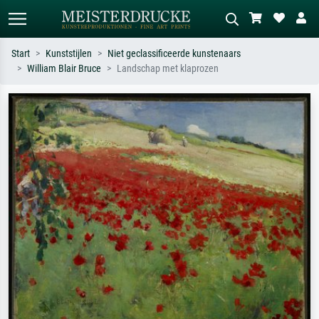
Start
Kunststijlen
Niet geclassificeerde kunstenaars
William Blair Bruce
Landschap met klaprozen
Standaard zoeken
AI-beeldzoeker
Zoek op kunstenaar, titel of stijl – bijv.
Beschrijf de scène – bijv. groene
Monet, Sterrennacht, impressionisme,
weide, abstract met veel rood, donker
Hokusai-golf, naakt.
olieverfschilderij, staand naakt naast
een boom.