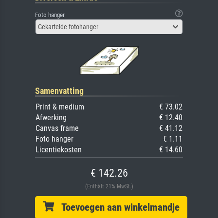
Foto hanger
Gekartelde fotohanger
Samenvatting
Print & medium
€ 73.02
Afwerking
€ 12.40
Canvas frame
€ 41.12
Foto hanger
€ 1.11
Licentiekosten
€ 14.60
€ 142.26
(Enthält 21% MwSt.)
Toevoegen aan winkelmandje