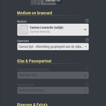
Medium en brancard
Medium
Canvas Leonardo (satijn)
(Canvas Venezia)
Spanraam
Canvas lijst - Afbeelding gespiegeld aan de zijkant
Glas & Passepartout
Glas (inclusief achterbord)
Selecteer aub
Passe-partout
Geen passe-partout
Diversen & Extra's