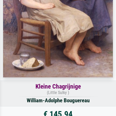
Kleine Chagrijnige
(Little Sulky )
William-Adolphe Bouguereau
€ 145.94