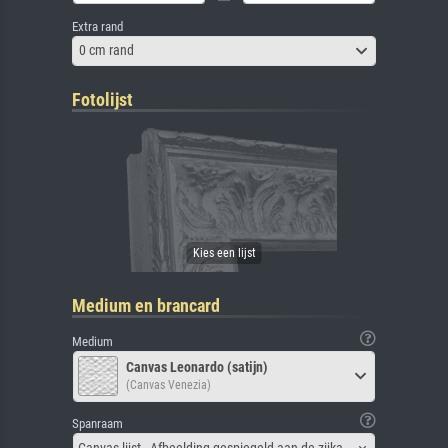
Extra rand
0 cm rand
Fotolijst
Medium en brancard
Medium
Canvas Leonardo (satijn)
(Canvas Venezia)
Spanraam
Canvas lijst - Afbeelding gespiegeld aan de zijkant