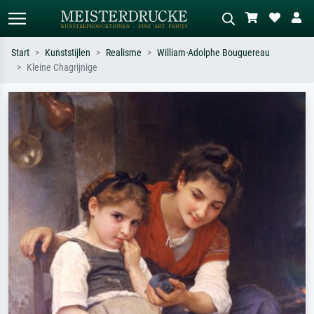
Start
Kunststijlen
Realisme
William-Adolphe Bouguereau
Kleine Chagrijnige
Standaard zoeken
AI-beeldzoeker
Zoek op kunstenaar, titel of stijl – bijv.
Beschrijf de scène – bijv. groene
Monet, Sterrennacht, impressionisme,
weide, abstract met veel rood, donker
Hokusai-golf, naakt.
olieverfschilderij, staand naakt naast
een boom.