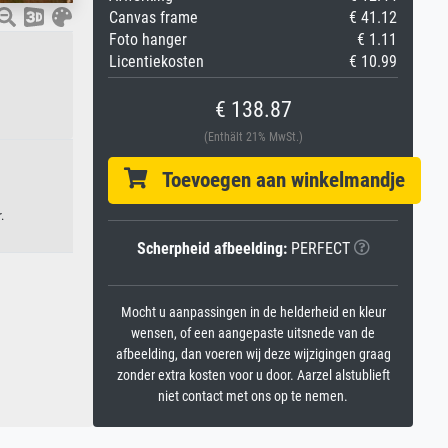
Canvas frame
€ 41.12
Foto hanger
€ 1.11
Licentiekosten
€ 10.99
€ 138.87
(Enthält 21% MwSt.)
Toevoegen aan winkelmandje
.
Scherpheid afbeelding:
PERFECT
Mocht u aanpassingen in de helderheid en kleur
wensen, of een aangepaste uitsnede van de
afbeelding, dan voeren wij deze wijzigingen graag
zonder extra kosten voor u door. Aarzel alstublieft
niet contact met ons op te nemen.