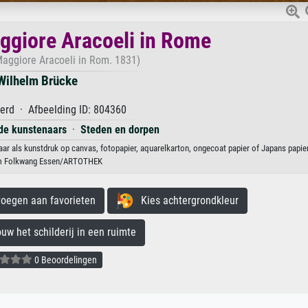
ggiore Aracoeli in Rome
aggiore Aracoeli in Rom. 1831)
Wilhelm Brücke
erd · Afbeelding ID: 804360
rde kunstenaars
·
Steden en dorpen
r als kunstdruk op canvas, fotopapier, aquarelkarton, ongecoat papier of Japans papier
 Folkwang Essen/ARTOTHEK
egen aan favorieten
Kies achtergrondkleur
 het schilderij in een ruimte
0 Beoordelingen