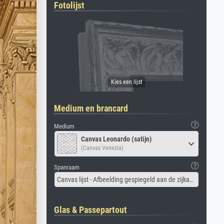
Fotolijst
Medium en brancard
Medium
Canvas Leonardo (satijn)
(Canvas Venezia)
Spanraam
Canvas lijst - Afbeelding gespiegeld aan de zijkant
Glas & Passepartout