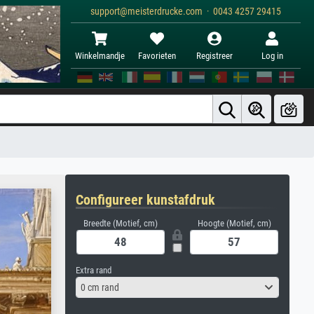
support@meisterdrucke.com · 0043 4257 29415
Winkelmandje
Favorieten
Registreer
Log in
Configureer kunstafdruk
Breedte (Motief, cm)
Hoogte (Motief, cm)
Extra rand
0 cm rand