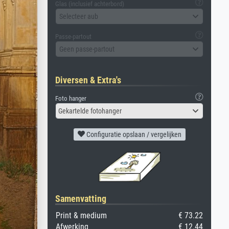
Glas (inclusief achterbord)
Selecteer aub
Passe-partout
Geen passe-partout
Diversen & Extra's
Foto hanger
Gekartelde fotohanger
Configuratie opslaan / vergelijken
Samenvatting
Print & medium
€ 73.22
Afwerking
€ 12.44