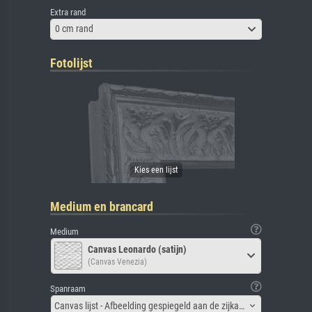
Extra rand
0 cm rand
Fotolijst
Medium en brancard
Medium
Canvas Leonardo (satijn)
(Canvas Venezia)
Spanraam
Canvas lijst - Afbeelding gespiegeld aan de zijkant