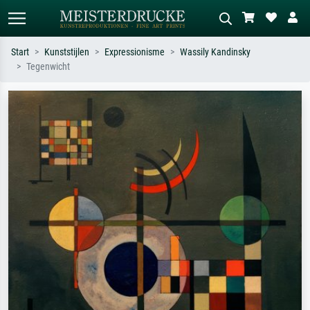
Start
Kunststijlen
Expressionisme
Wassily Kandinsky
Tegenwicht
Standaard zoeken
AI-beeldzoeker
Zoek op kunstenaar, titel of stijl – bijv.
Beschrijf de scène – bijv. groene
Monet, Sterrennacht, impressionisme,
weide, abstract met veel rood, donker
Hokusai-golf, naakt.
olieverfschilderij, staand naakt naast
een boom.