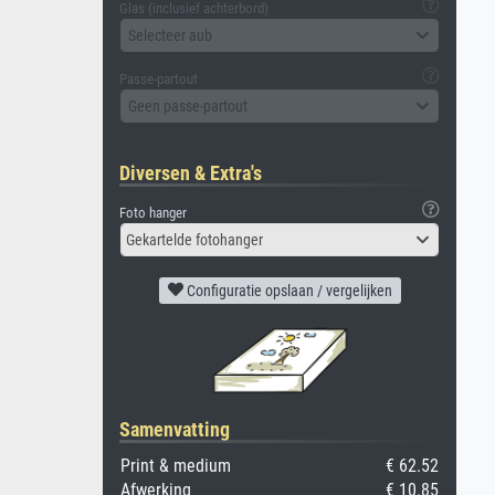
Glas (inclusief achterbord)
Selecteer aub
Passe-partout
Geen passe-partout
Diversen & Extra's
Foto hanger
Gekartelde fotohanger
Configuratie opslaan / vergelijken
Samenvatting
Print & medium
€ 62.52
Afwerking
€ 10.85