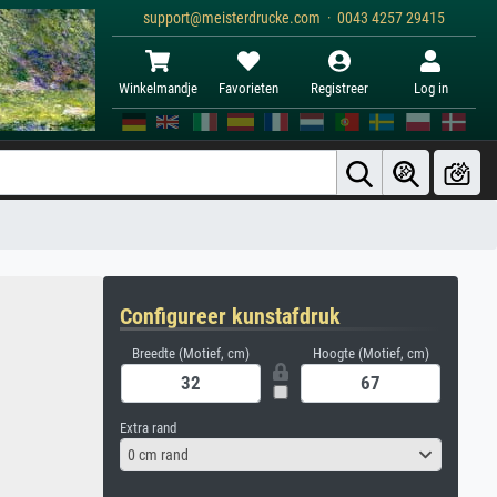
support@meisterdrucke.com · 0043 4257 29415
Winkelmandje
Favorieten
Registreer
Log in
Configureer kunstafdruk
Breedte (Motief, cm)
Hoogte (Motief, cm)
Extra rand
0 cm rand