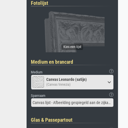
Fotolijst
Medium en brancard
Medium
Canvas Leonardo (satijn)
(Canvas Venezia)
Spanraam
Canvas lijst - Afbeelding gespiegeld aan de zijkant
Glas & Passepartout