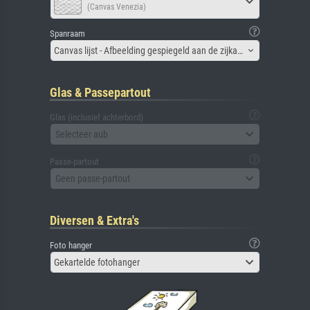
(Canvas Venezia)
Spanraam
Canvas lijst - Afbeelding gespiegeld aan de zijkant
Glas & Passepartout
Glas (inclusief achterbord)
Selecteer aub
Passe-partout
Geen passe-partout
Diversen & Extra's
Foto hanger
Gekartelde fotohanger