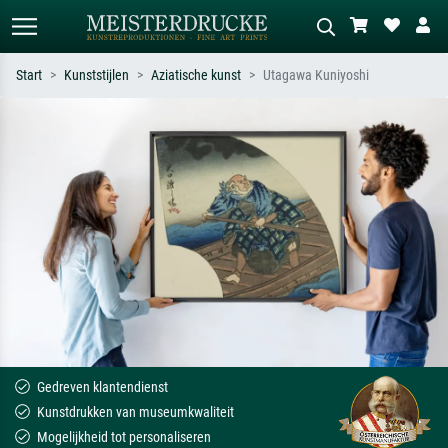
Start
Kunststijlen
Aziatische kunst
Utagawa Kuniyoshi
Standaard zoeken
AI-beeldzoeker
Zoek op kunstenaar, titel of stijl – bijv.
Beschrijf de scène – bijv. groene
Monet, Sterrennacht, impressionisme,
weide, abstract met veel rood, donker
Hokusai-golf, naakt.
olieverfschilderij, staand naakt naast
een boom.
Gedreven klantendienst
Kunstdrukken van museumkwaliteit
Mogelijkheid tot personaliseren