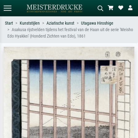
Start
Kunststijlen
Aziatische kunst
Utagawa Hiroshige
Asakusa rijstvelden tijdens het festival van de Haan uit de serie 'Meisho
Standaard zoeken
AI-beeldzoeker
Edo Hyakkei' (Honderd Zichten van Edo), 1861
Zoek op kunstenaar, titel of stijl – bijv.
Beschrijf de scène – bijv. groene
Monet, Sterrennacht, impressionisme,
weide, abstract met veel rood, donker
Hokusai-golf, naakt.
olieverfschilderij, staand naakt naast
een boom.