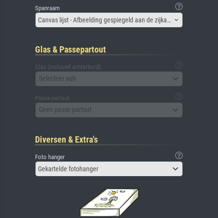
Spanraam
Canvas lijst - Afbeelding gespiegeld aan de zijkant
Glas & Passepartout
Glas (inclusief achterbord)
Selecteer aub
Passe-partout
Geen passe-partout
Diversen & Extra's
Foto hanger
Gekartelde fotohanger