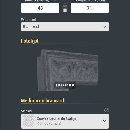
Breedte (Motief, cm)
Hoogte (Motief, cm)
Extra rand
0 cm rand
Fotolijst
Medium en brancard
Medium
Canvas Leonardo (satijn)
(Canvas Venezia)