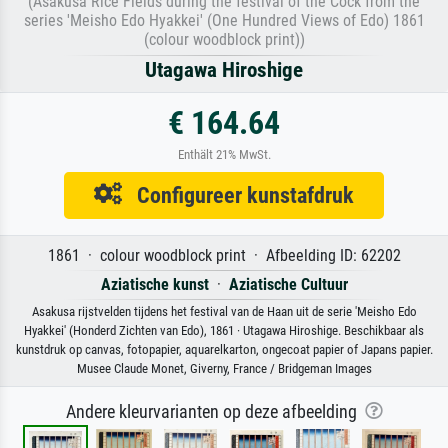
(Asakusa Rice Fields during the festival of the Cock from the
series 'Meisho Edo Hyakkei' (One Hundred Views of Edo) 1861
(colour woodblock print))
Utagawa Hiroshige
€ 164.64
Enthält 21% MwSt.
Configureer kunstafdruk
1861 · colour woodblock print · Afbeelding ID: 62202
Aziatische kunst
·
Aziatische Cultuur
Asakusa rijstvelden tijdens het festival van de Haan uit de serie 'Meisho Edo
Hyakkei' (Honderd Zichten van Edo), 1861 · Utagawa Hiroshige. Beschikbaar als
kunstdruk op canvas, fotopapier, aquarelkarton, ongecoat papier of Japans papier.
Musee Claude Monet, Giverny, France / Bridgeman Images
Andere kleurvarianten op deze afbeelding