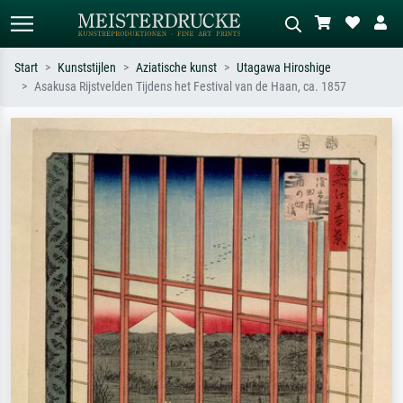
Start
Kunststijlen
Aziatische kunst
Utagawa Hiroshige
Asakusa Rijstvelden Tijdens het Festival van de Haan, ca. 1857
Standaard zoeken
AI-beeldzoeker
Zoek op kunstenaar, titel of stijl – bijv.
Beschrijf de scène – bijv. groene
Monet, Sterrennacht, impressionisme,
weide, abstract met veel rood, donker
Hokusai-golf, naakt.
olieverfschilderij, staand naakt naast
een boom.