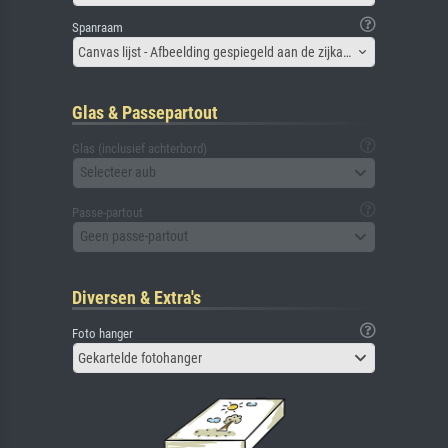
Spanraam
Canvas lijst - Afbeelding gespiegeld aan de zijkant
Glas & Passepartout
Glas (inclusief achterbord)
Selecteer aub
Passe-partout
Geen passe-partout
Diversen & Extra's
Foto hanger
Gekartelde fotohanger