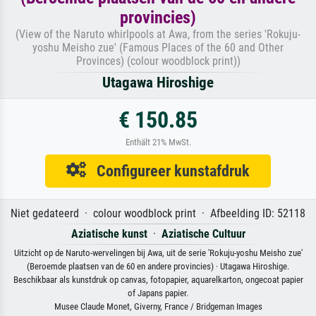
provincies)
(View of the Naruto whirlpools at Awa, from the series 'Rokuju-
yoshu Meisho zue' (Famous Places of the 60 and Other
Provinces) (colour woodblock print))
Utagawa Hiroshige
€ 150.85
Enthält 21% MwSt.
Configureer kunstafdruk
Niet gedateerd · colour woodblock print · Afbeelding ID: 52118
Aziatische kunst
·
Aziatische Cultuur
Uitzicht op de Naruto-wervelingen bij Awa, uit de serie 'Rokuju-yoshu Meisho zue'
(Beroemde plaatsen van de 60 en andere provincies) · Utagawa Hiroshige.
Beschikbaar als kunstdruk op canvas, fotopapier, aquarelkarton, ongecoat papier
of Japans papier.
Musee Claude Monet, Giverny, France / Bridgeman Images