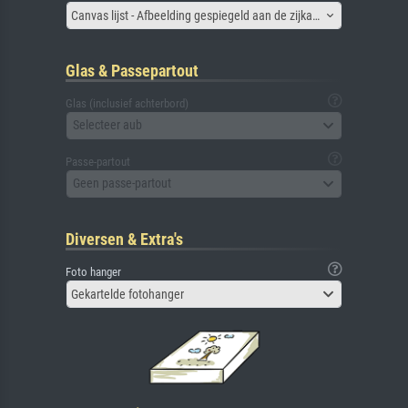
Canvas lijst - Afbeelding gespiegeld aan de zijkant
Glas & Passepartout
Glas (inclusief achterbord)
Selecteer aub
Passe-partout
Geen passe-partout
Diversen & Extra's
Foto hanger
Gekartelde fotohanger