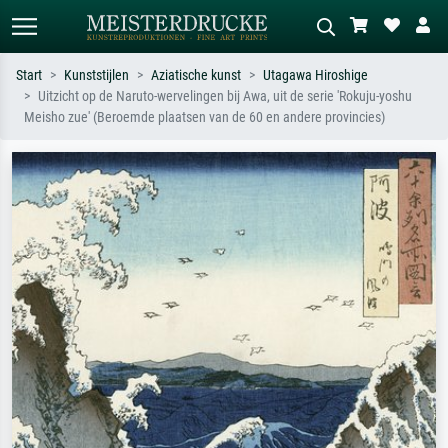
Start
Kunststijlen
Aziatische kunst
Utagawa Hiroshige
Uitzicht op de Naruto-wervelingen bij Awa, uit de serie 'Rokuju-yoshu
Standaard zoeken
AI-beeldzoeker
Meisho zue' (Beroemde plaatsen van de 60 en andere provincies)
Zoek op kunstenaar, titel of stijl – bijv.
Beschrijf de scène – bijv. groene
Monet, Sterrennacht, impressionisme,
weide, abstract met veel rood, donker
Hokusai-golf, naakt.
olieverfschilderij, staand naakt naast
een boom.