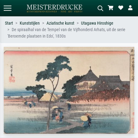
Start
Kunststijlen
Aziatische kunst
Utagawa Hiroshige
De spiraalhal van de Tempel van de Vijfhonderd Arhats, uit de serie
Standaard zoeken
AI-beeldzoeker
'Beroemde plaatsen in Edo', 1830s
Zoek op kunstenaar, titel of stijl – bijv.
Beschrijf de scène – bijv. groene
Monet, Sterrennacht, impressionisme,
weide, abstract met veel rood, donker
Hokusai-golf, naakt.
olieverfschilderij, staand naakt naast
een boom.