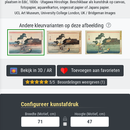
plaatsen in Edo', 1830s · Utagawa Hiroshige. Beschikbaar als kunstdruk op canvas,
fotopapier, aquarelkarton, ongecoat papier of Japans papier.
UCL Art Museum, University College London, UK / Bridgeman Images
Andere kleurvarianten op deze afbeelding
Bekijk in 3D / AR
Toevoegen aan favorieten
5/5 · Beoordelingen weergeven (1)
Configureer kunstafdruk
Breedte (Motief, cm)
Hoogte (Motief, cm)