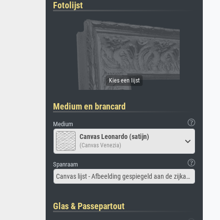
Fotolijst
Medium en brancard
Medium
Canvas Leonardo (satijn)
(Canvas Venezia)
Spanraam
Canvas lijst - Afbeelding gespiegeld aan de zijkant
Glas & Passepartout