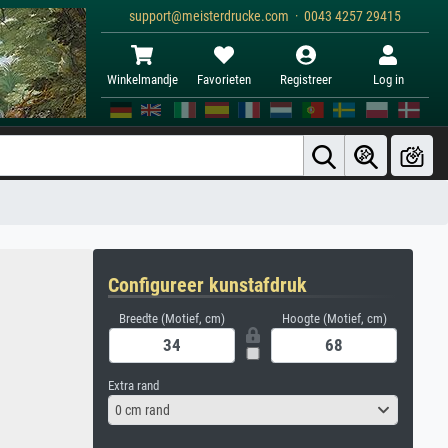
support@meisterdrucke.com · 0043 4257 29415
Winkelmandje
Favorieten
Registreer
Log in
Configureer kunstafdruk
Breedte (Motief, cm)
Hoogte (Motief, cm)
Extra rand
0 cm rand