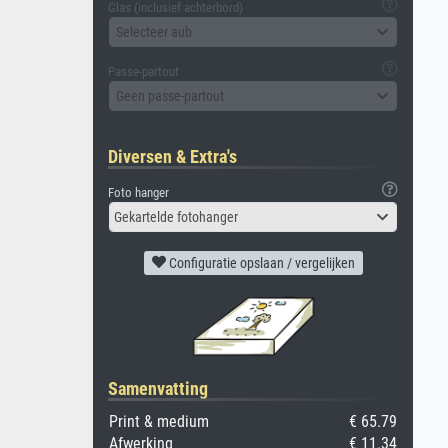
Glas (inclusief achterbord)
Selecteer aub
Passe-partout
Geen passe-partout
Diversen & Extra's
Foto hanger
Gekartelde fotohanger
Configuratie opslaan / vergelijken
Samenvatting
Print & medium
€ 65.79
Afwerking
€ 11.34