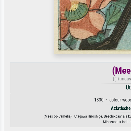
(Mee
((Titmous
Ut
1830 · colour wood
Aziatische
(Mees op Camelia) · Utagawa Hiroshige. Beschikbaar als ku
Minneapolis Instit