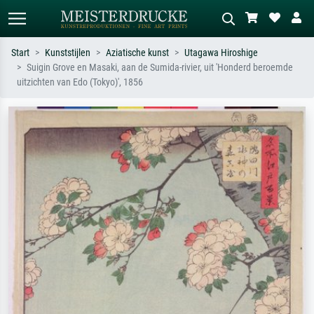
Start
Kunststijlen
Aziatische kunst
Utagawa Hiroshige
Suigin Grove en Masaki, aan de Sumida-rivier, uit 'Honderd beroemde
Standaard zoeken
AI-beeldzoeker
uitzichten van Edo (Tokyo)', 1856
Zoek op kunstenaar, titel of stijl – bijv.
Beschrijf de scène – bijv. groene
Monet, Sterrennacht, impressionisme,
weide, abstract met veel rood, donker
Hokusai-golf, naakt.
olieverfschilderij, staand naakt naast
een boom.