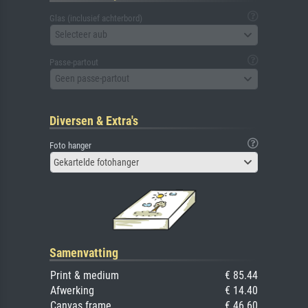
Glas (inclusief achterbord)
Selecteer aub
Passe-partout
Geen passe-partout
Diversen & Extra's
Foto hanger
Gekartelde fotohanger
Samenvatting
Print & medium
€ 85.44
Afwerking
€ 14.40
Canvas frame
€ 46.60