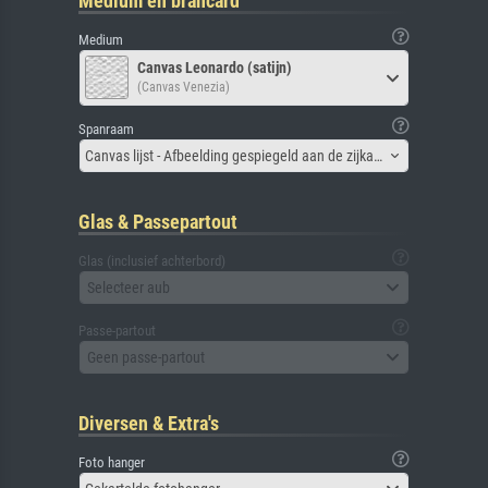
Medium en brancard
Medium
Canvas Leonardo (satijn)
(Canvas Venezia)
Spanraam
Canvas lijst - Afbeelding gespiegeld aan de zijkant
Glas & Passepartout
Glas (inclusief achterbord)
Selecteer aub
Passe-partout
Geen passe-partout
Diversen & Extra's
Foto hanger