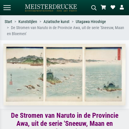
Start
Kunststijlen
Aziatische kunst
Utagawa Hiroshige
De Stromen van Naruto in de Provincie Awa, uit de serie 'Sneeuw, Maan
Standaard zoeken
AI-beeldzoeker
en Bloemen'
Zoek op kunstenaar, titel of stijl – bijv.
Beschrijf de scène – bijv. groene
Monet, Sterrennacht, impressionisme,
weide, abstract met veel rood, donker
Hokusai-golf, naakt.
olieverfschilderij, staand naakt naast
een boom.
De Stromen van Naruto in de Provincie
Awa, uit de serie 'Sneeuw, Maan en