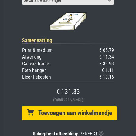
Gekartelde fotohanger
Samenvatting
Print & medium
€ 65.79
Afwerking
€ 11.34
Canvas frame
€ 39.93
Foto hanger
€ 1.11
Licentiekosten
€ 13.16
€ 131.33
(Enthält 21% MwSt.)
Toevoegen aan winkelmandje
Scherpheid afbeelding:
PERFECT