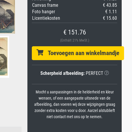
Canvas frame
€ 43.85
Foto hanger
€ 1.11
Licentiekosten
€ 15.60
€ 151.76
(Enthält 21% MwSt.)
Toevoegen aan winkelmandje
Scherpheid afbeelding:
PERFECT
Mocht u aanpassingen in de helderheid en kleur
wensen, of een aangepaste uitsnede van de
afbeelding, dan voeren wij deze wijzigingen graag
zonder extra kosten voor u door. Aarzel alstublieft
niet contact met ons op te nemen.