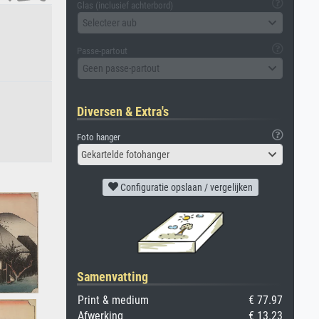
Glas (inclusief achterbord)
Selecteer aub
Passe-partout
Geen passe-partout
Diversen & Extra's
Foto hanger
Gekartelde fotohanger
Configuratie opslaan / vergelijken
Samenvatting
Print & medium
€ 77.97
Afwerking
€ 13.23