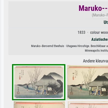
Maruko--
(Maruko--
Ut
1833 · colour wood
Aziatische
Maruko--Beroemd theehuis · Utagawa Hiroshige. Beschikbaar als
Minneapolis Instit
Andere kleurv