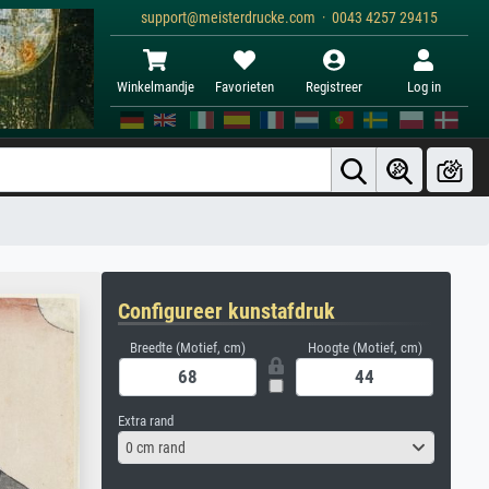
support@meisterdrucke.com · 0043 4257 29415
Winkelmandje
Favorieten
Registreer
Log in
Configureer kunstafdruk
Breedte (Motief, cm)
Hoogte (Motief, cm)
Extra rand
0 cm rand