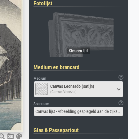
Fotolijst
Medium en brancard
Medium
Canvas Leonardo (satijn)
(Canvas Venezia)
Spanraam
Canvas lijst - Afbeelding gespiegeld aan de zijkant
Glas & Passepartout