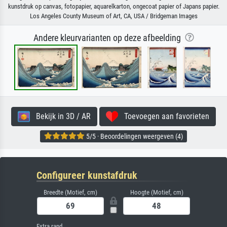
kunstdruk op canvas, fotopapier, aquarelkarton, ongecoat papier of Japans papier.
Los Angeles County Museum of Art, CA, USA / Bridgeman Images
Andere kleurvarianten op deze afbeelding
Bekijk in 3D / AR
Toevoegen aan favorieten
5/5 · Beoordelingen weergeven (4)
Configureer kunstafdruk
Breedte (Motief, cm)
Hoogte (Motief, cm)
Extra rand