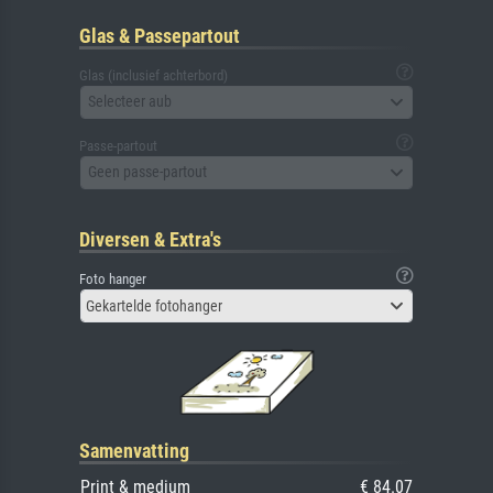
Glas & Passepartout
Glas (inclusief achterbord)
Selecteer aub
Passe-partout
Geen passe-partout
Diversen & Extra's
Foto hanger
Gekartelde fotohanger
Samenvatting
Print & medium
€ 84.07