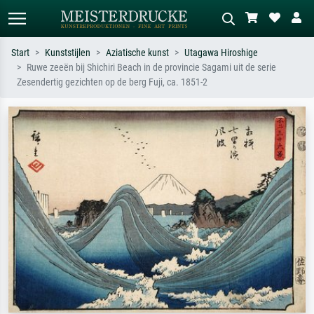
Start
Kunststijlen
Aziatische kunst
Utagawa Hiroshige
Ruwe zeeën bij Shichiri Beach in de provincie Sagami uit de serie
Standaard zoeken
AI-beeldzoeker
Zesendertig gezichten op de berg Fuji, ca. 1851-2
Zoek op kunstenaar, titel of stijl – bijv.
Beschrijf de scène – bijv. groene
Monet, Sterrennacht, impressionisme,
weide, abstract met veel rood, donker
Hokusai-golf, naakt.
olieverfschilderij, staand naakt naast
een boom.