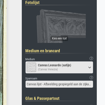
Fotolijst
Medium en brancard
Medium
Canvas Leonardo (satijn)
(Canvas Venezia)
Spanraam
Canvas lijst - Afbeelding gespiegeld aan de zijkant
Glas & Passepartout