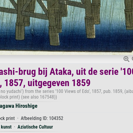
shi-brug bij Ataka, uit de serie '10
', 1857, uitgegeven 1859
no yudachi') from the series '100 Views of Edo', 1857, pub. 1859, (aib
lock print) (see also 167548))
agawa Hiroshige
k print · Afbeelding ID: 104352
 kunst
·
Aziatische Cultuur