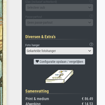
Glas (inclusief achterbord)
Selecteer aub
Passe-partout
Geen passe-partout
Diversen & Extra's
Foto hanger
Gekartelde fotohanger
Configuratie opslaan / vergelijken
Samenvatting
Print & medium
€ 86.49
Afwerking
€ 14.53