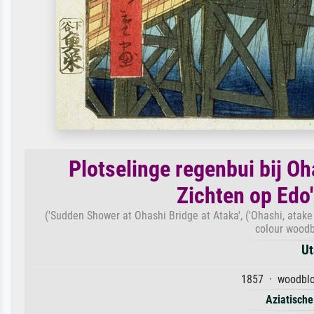
Plotselinge regenbui bij Oha
Zichten op Edo
('Sudden Shower at Ohashi Bridge at Ataka', ('Ohashi, atake 
colour woodb
Ut
1857 · woodbloc
Aziatische