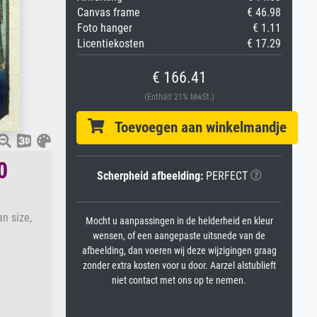
Canvas frame
€ 46.98
Foto hanger
€ 1.11
Licentiekosten
€ 17.29
€ 166.41
(Enthält 21% MwSt.)
Toevoegen aan winkelmandje
0
Scherpheid afbeelding:
PERFECT
an size,
Mocht u aanpassingen in de helderheid en kleur
wensen, of een aangepaste uitsnede van de
afbeelding, dan voeren wij deze wijzigingen graag
zonder extra kosten voor u door. Aarzel alstublieft
niet contact met ons op te nemen.