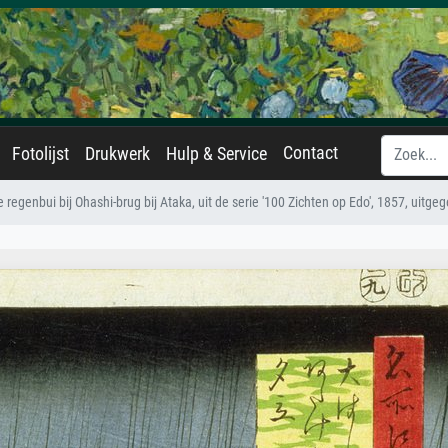
Contact
Fotolijst
Drukwerk
Hulp & Service
e regenbui bij Ohashi-brug bij Ataka, uit de serie '100 Zichten op Edo', 1857, uitg