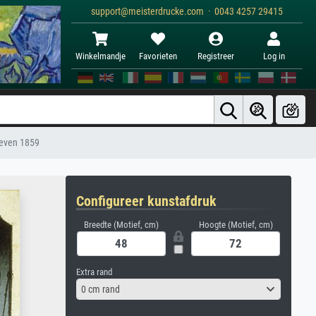
support@meisterdrucke.com · 0043 4257 29415
Winkelmandje
Favorieten
Registreer
Log in
egeven 1859
Configureer kunstafdruk
Breedte (Motief, cm)
Hoogte (Motief, cm)
Extra rand
0 cm rand