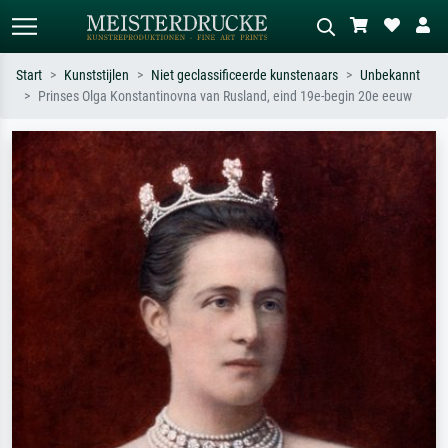
Start
Kunststijlen
Niet geclassificeerde kunstenaars
Unbekannt
Prinses Olga Konstantinovna van Rusland, eind 19e-begin 20e eeuw
Standaard zoeken
AI-beeldzoeker
Zoek op kunstenaar, titel of stijl – bijv.
Beschrijf de scène – bijv. groene
Monet, Sterrennacht, impressionisme,
weide, abstract met veel rood, donker
Hokusai-golf, naakt.
olieverfschilderij, staand naakt naast
een boom.