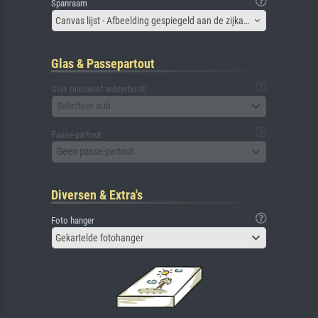
Spanraam
Canvas lijst - Afbeelding gespiegeld aan de zijkant
Glas & Passepartout
Glas (inclusief achterbord)
Selecteer aub
Passe-partout
Geen passe-partout
Diversen & Extra's
Foto hanger
Gekartelde fotohanger