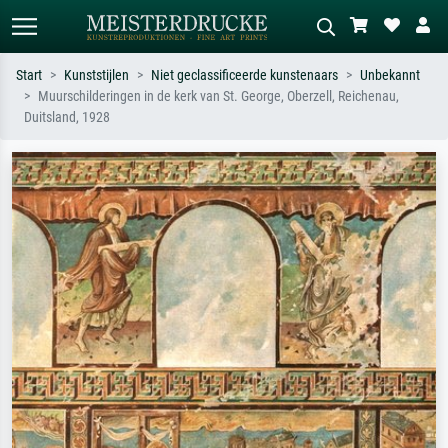
Start
Kunststijlen
Niet geclassificeerde kunstenaars
Unbekannt
Muurschilderingen in de kerk van St. George, Oberzell, Reichenau,
Standaard zoeken
AI-beeldzoeker
Duitsland, 1928
Zoek op kunstenaar, titel of stijl – bijv.
Beschrijf de scène – bijv. groene
Monet, Sterrennacht, impressionisme,
weide, abstract met veel rood, donker
Hokusai-golf, naakt.
olieverfschilderij, staand naakt naast
een boom.