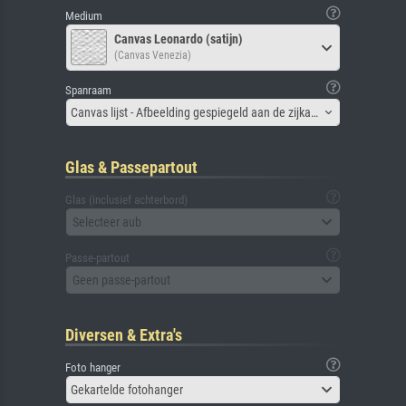
Medium
Canvas Leonardo (satijn)
(Canvas Venezia)
Spanraam
Canvas lijst - Afbeelding gespiegeld aan de zijkant
Glas & Passepartout
Glas (inclusief achterbord)
Selecteer aub
Passe-partout
Geen passe-partout
Diversen & Extra's
Foto hanger
Gekartelde fotohanger