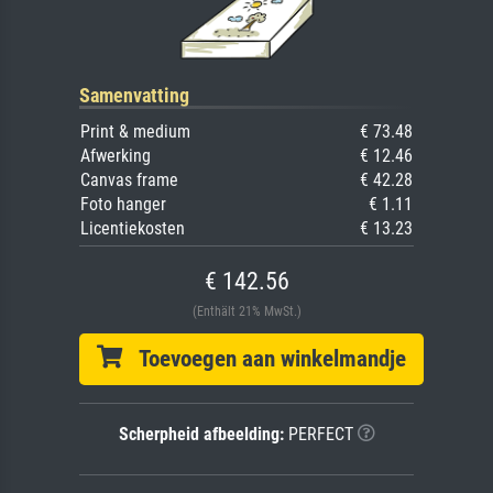
Samenvatting
Print & medium
€ 73.48
Afwerking
€ 12.46
Canvas frame
€ 42.28
Foto hanger
€ 1.11
Licentiekosten
€ 13.23
€ 142.56
(Enthält 21% MwSt.)
Toevoegen aan winkelmandje
Scherpheid afbeelding:
PERFECT