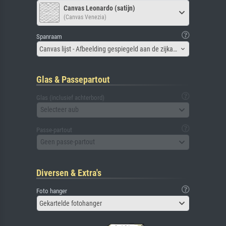
Canvas Leonardo (satijn)
(Canvas Venezia)
Spanraam
Canvas lijst - Afbeelding gespiegeld aan de zijkant
Glas & Passepartout
Glas (inclusief achterbord)
Selecteer aub
Passe-partout
Geen passe-partout
Diversen & Extra's
Foto hanger
Gekartelde fotohanger