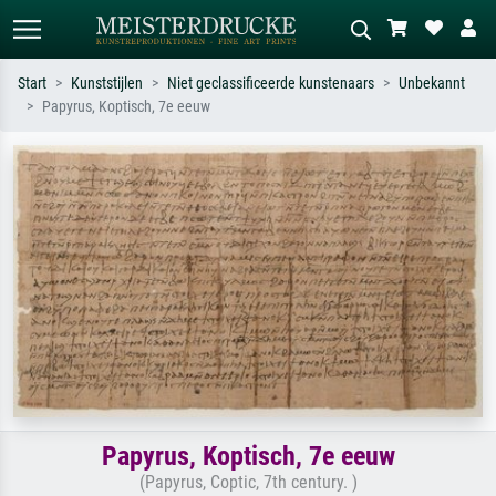
Start
Kunststijlen
Niet geclassificeerde kunstenaars
Unbekannt
Papyrus, Koptisch, 7e eeuw
Standaard zoeken
AI-beeldzoeker
Zoek op kunstenaar, titel of stijl – bijv.
Beschrijf de scène – bijv. groene
Monet, Sterrennacht, impressionisme,
weide, abstract met veel rood, donker
Hokusai-golf, naakt.
olieverfschilderij, staand naakt naast
een boom.
Papyrus, Koptisch, 7e eeuw
(Papyrus, Coptic, 7th century. )