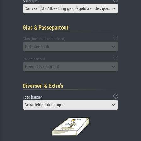
Spanraam
Canvas lijst - Afbeelding gespiegeld aan de zijkant
Glas & Passepartout
Glas (inclusief achterbord)
Selecteer aub
Passe-partout
Geen passe-partout
Diversen & Extra's
Foto hanger
Gekartelde fotohanger