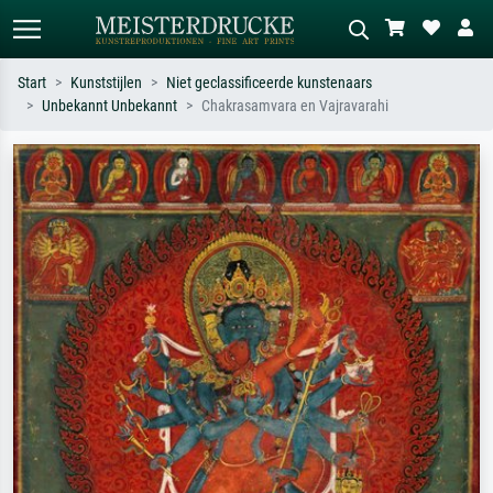
Start
Kunststijlen
Niet geclassificeerde kunstenaars
Unbekannt Unbekannt
Chakrasamvara en Vajravarahi
Standaard zoeken
AI-beeldzoeker
Zoek op kunstenaar, titel of stijl – bijv.
Beschrijf de scène – bijv. groene
Monet, Sterrennacht, impressionisme,
weide, abstract met veel rood, donker
Hokusai-golf, naakt.
olieverfschilderij, staand naakt naast
een boom.